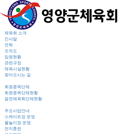
체육회 소개
Tog
인사말
navi
연혁
조직도
임원현황
관련규정
체육시설현황
찾아오시는 길
회원종목단체
회원종목단체현황
읍면체육회단체현황
주요사업안내
스케이트장 운영
물놀이장 운영
전지훈련